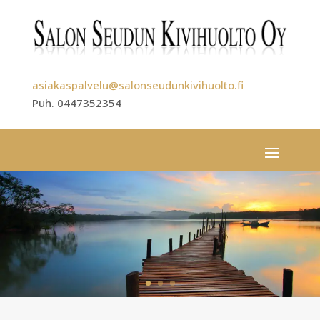
asiakaspalvelu@salonseudunkivihuolto.fi
Puh. 0447352354