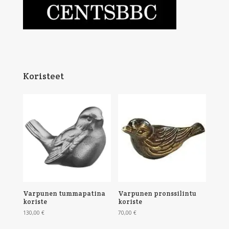
Koristeet
Varpunen tummapatina
Varpunen pronssilintu
koriste
koriste
130,00
€
70,00
€