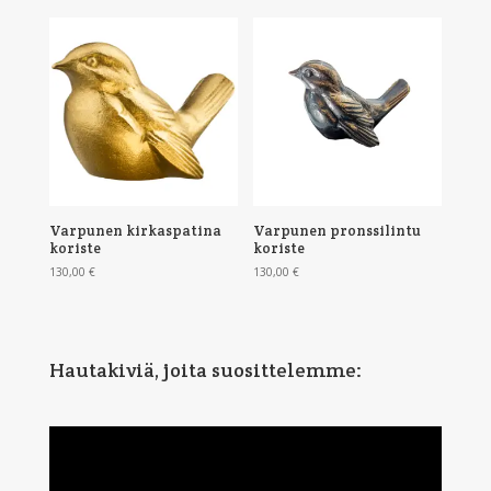
Varpunen kirkaspatina
Varpunen pronssilintu
koriste
koriste
130,00
€
130,00
€
Hautakiviä, joita suosittelemme: