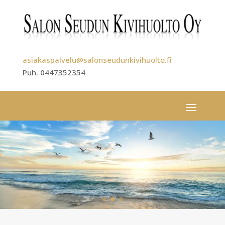
asiakaspalvelu@salonseudunkivihuolto.fi
Puh. 0447352354