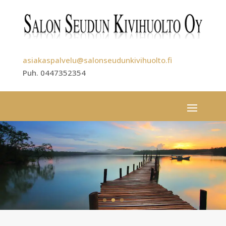
asiakaspalvelu@salonseudunkivihuolto.fi
Puh. 0447352354