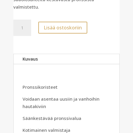
valmistettu.
Tyttöenkeli
Lisää ostoskoriin
kiven
reunalle
määrä
Kuvaus
Pronssikoristeet
Voidaan asentaa uusiin ja vanhoihin
hautakiviin
Säänkestävää pronssivalua
Kotimainen valmistaja