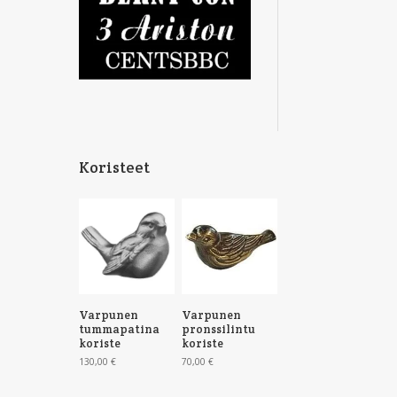
Koristeet
Varpunen
Varpunen
tummapatina
pronssilintu
koriste
koriste
130,00
€
70,00
€