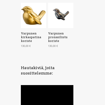
Varpunen
Varpunen
kirkaspatina
pronssilintu
koriste
koriste
130,00
€
130,00
€
Hautakiviä, joita
suosittelemme: