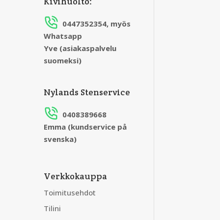
Kivihuolto:
0447352354, myös
Whatsapp
Yve (asiakaspalvelu
suomeksi)
Nylands Stenservice
0408389668
Emma (kundservice på
svenska)
Verkkokauppa
Toimitusehdot
Tilini