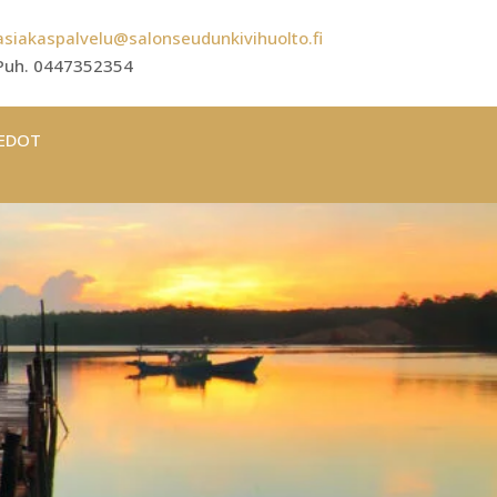
asiakaspalvelu@salonseudunkivihuolto.fi
Puh. 0447352354
IEDOT