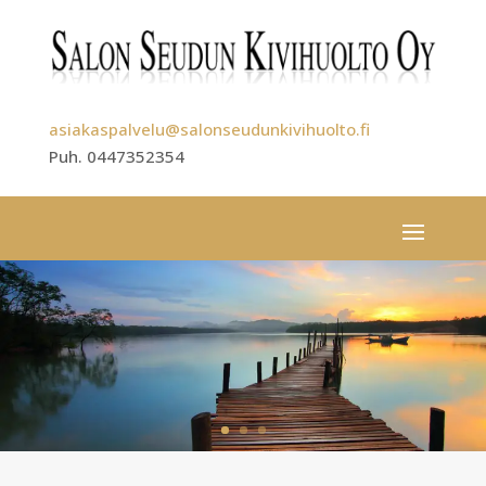
asiakaspalvelu@salonseudunkivihuolto.fi
Puh. 0447352354