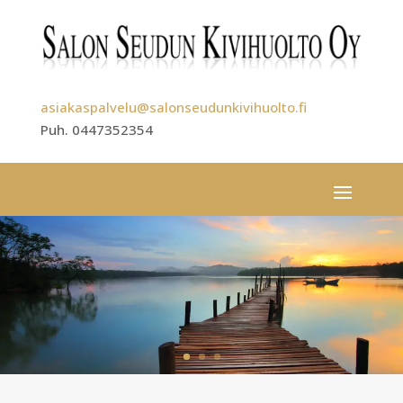
asiakaspalvelu@salonseudunkivihuolto.fi
Puh. 0447352354